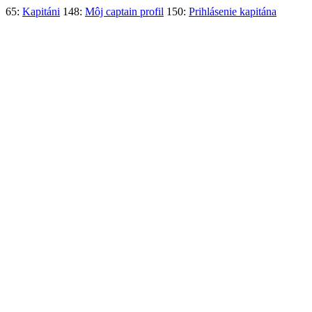
65:
Kapitáni
148:
Môj captain profil
150:
Prihlásenie kapitána