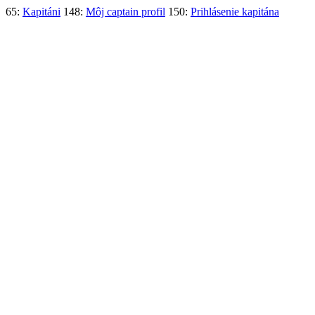
65:
Kapitáni
148:
Môj captain profil
150:
Prihlásenie kapitána