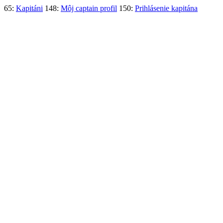
65:
Kapitáni
148:
Môj captain profil
150:
Prihlásenie kapitána