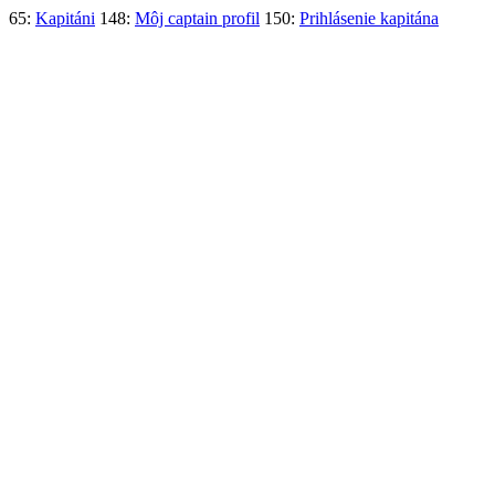
65:
Kapitáni
148:
Môj captain profil
150:
Prihlásenie kapitána