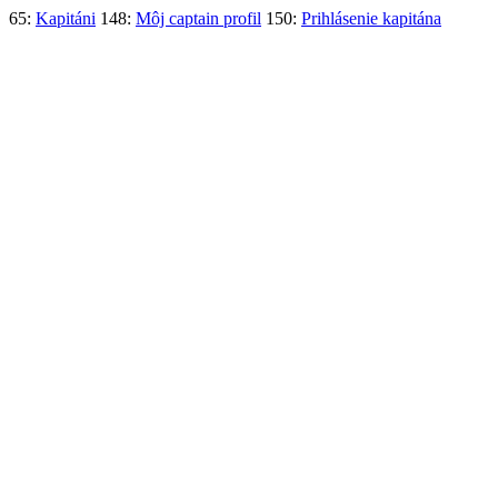
65:
Kapitáni
148:
Môj captain profil
150:
Prihlásenie kapitána