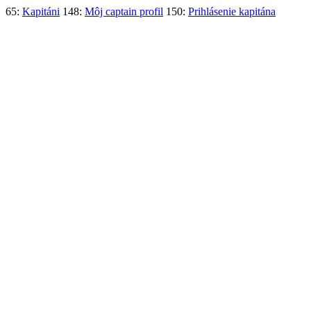
65:
Kapitáni
148:
Môj captain profil
150:
Prihlásenie kapitána