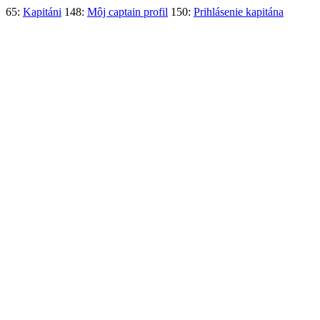
65:
Kapitáni
148:
Môj captain profil
150:
Prihlásenie kapitána