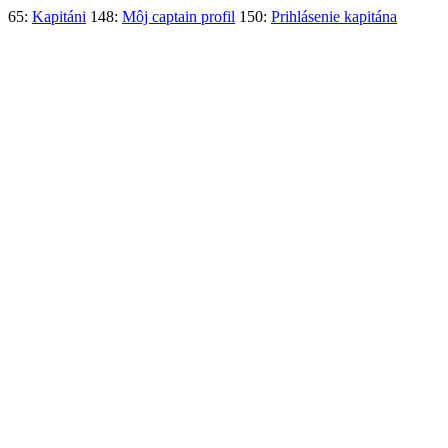
65:
Kapitáni
148:
Môj captain profil
150:
Prihlásenie kapitána