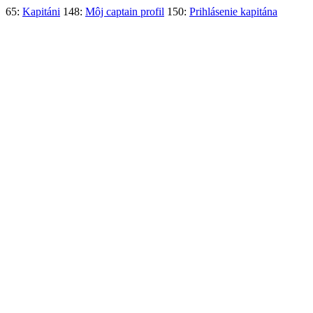
65:
Kapitáni
148:
Môj captain profil
150:
Prihlásenie kapitána