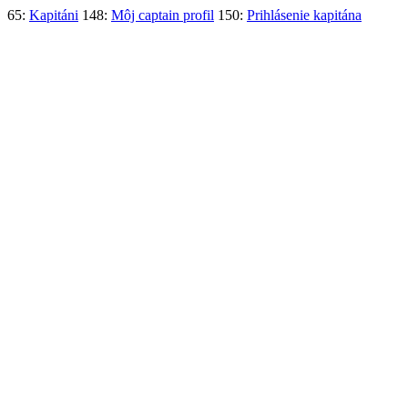
65:
Kapitáni
148:
Môj captain profil
150:
Prihlásenie kapitána