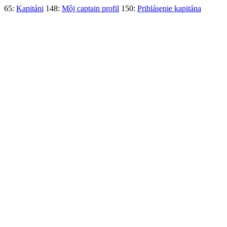
65:
Kapitáni
148:
Môj captain profil
150:
Prihlásenie kapitána