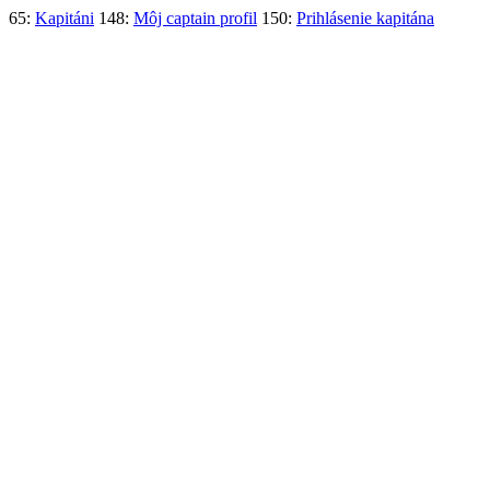
65:
Kapitáni
148:
Môj captain profil
150:
Prihlásenie kapitána