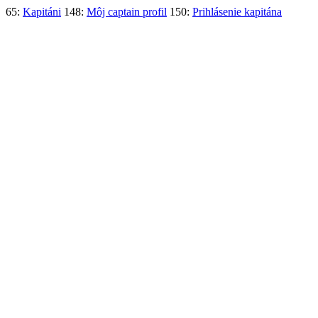
65:
Kapitáni
148:
Môj captain profil
150:
Prihlásenie kapitána