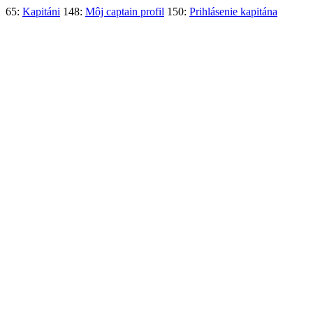
65:
Kapitáni
148:
Môj captain profil
150:
Prihlásenie kapitána