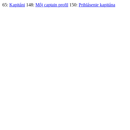
65:
Kapitáni
148:
Môj captain profil
150:
Prihlásenie kapitána