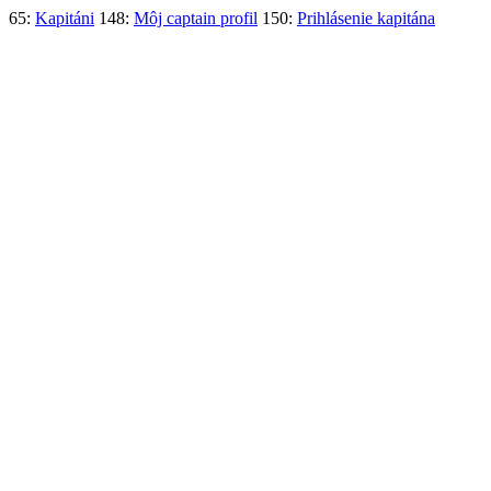
65:
Kapitáni
148:
Môj captain profil
150:
Prihlásenie kapitána