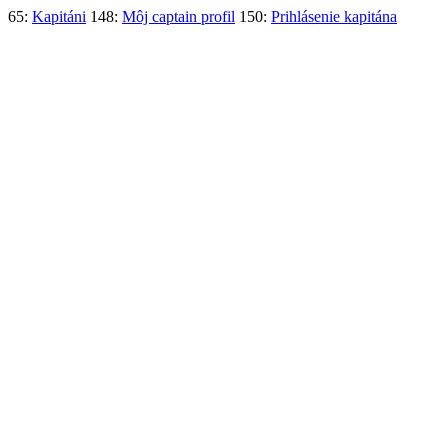
65:
Kapitáni
148:
Môj captain profil
150:
Prihlásenie kapitána