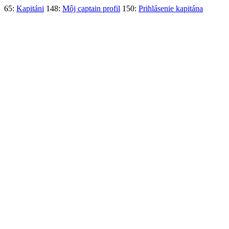
65:
Kapitáni
148:
Môj captain profil
150:
Prihlásenie kapitána