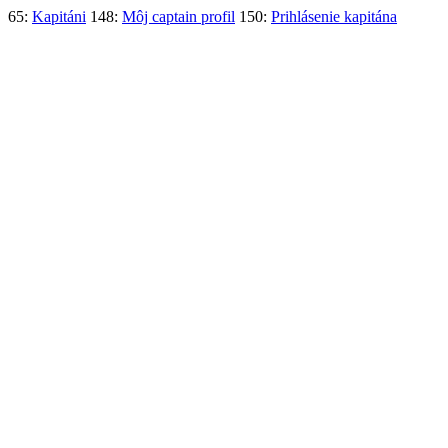
65:
Kapitáni
148:
Môj captain profil
150:
Prihlásenie kapitána