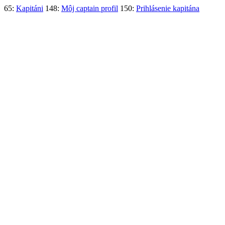
65:
Kapitáni
148:
Môj captain profil
150:
Prihlásenie kapitána