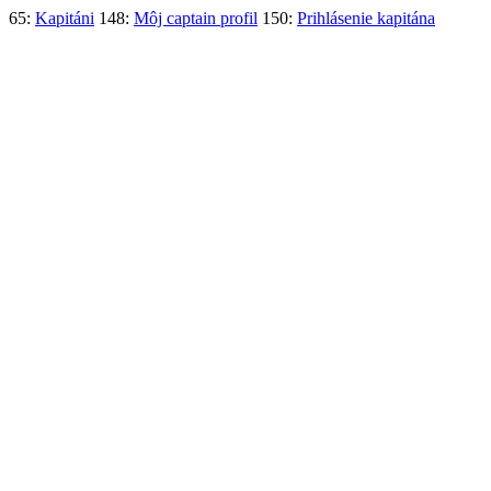
65:
Kapitáni
148:
Môj captain profil
150:
Prihlásenie kapitána