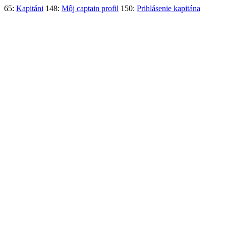
65:
Kapitáni
148:
Môj captain profil
150:
Prihlásenie kapitána