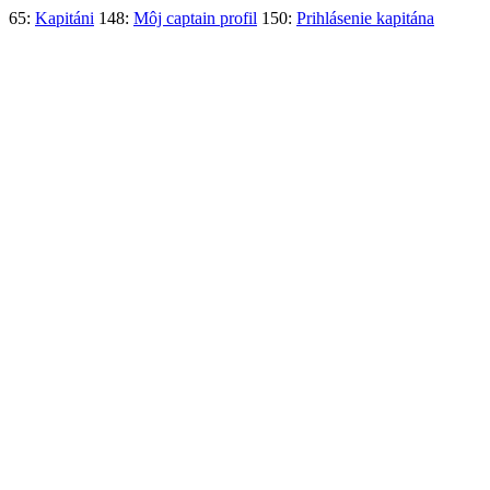
65:
Kapitáni
148:
Môj captain profil
150:
Prihlásenie kapitána