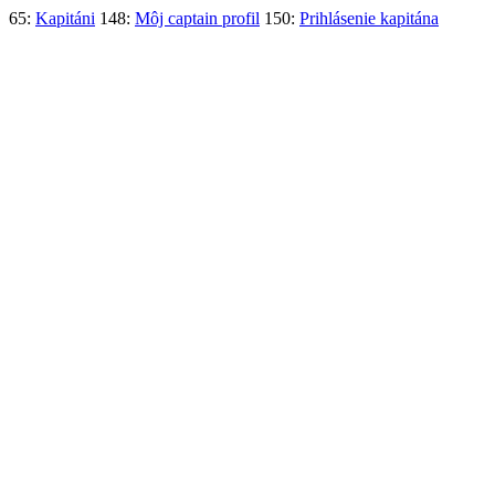
65:
Kapitáni
148:
Môj captain profil
150:
Prihlásenie kapitána