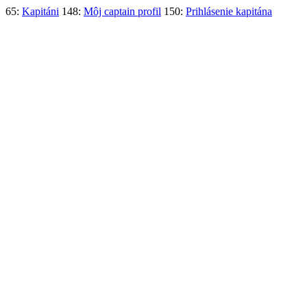
65:
Kapitáni
148:
Môj captain profil
150:
Prihlásenie kapitána