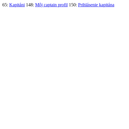
65:
Kapitáni
148:
Môj captain profil
150:
Prihlásenie kapitána