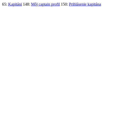
65:
Kapitáni
148:
Môj captain profil
150:
Prihlásenie kapitána