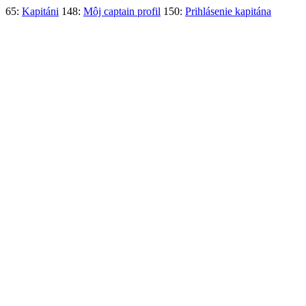
65:
Kapitáni
148:
Môj captain profil
150:
Prihlásenie kapitána