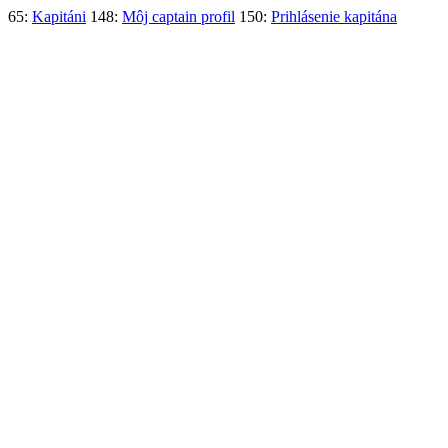
65:
Kapitáni
148:
Môj captain profil
150:
Prihlásenie kapitána