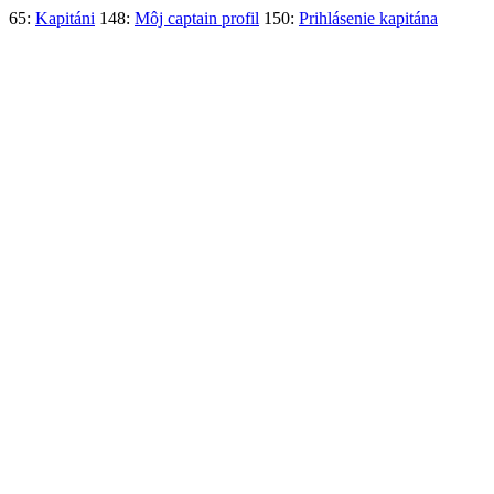
65:
Kapitáni
148:
Môj captain profil
150:
Prihlásenie kapitána