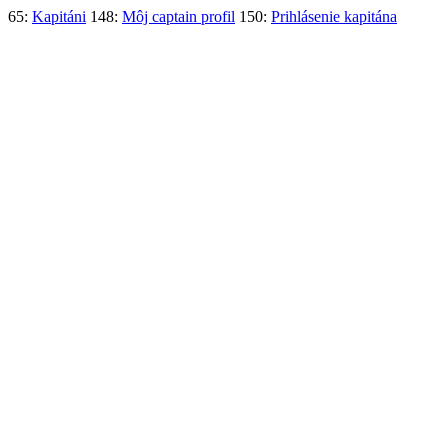
65:
Kapitáni
148:
Môj captain profil
150:
Prihlásenie kapitána