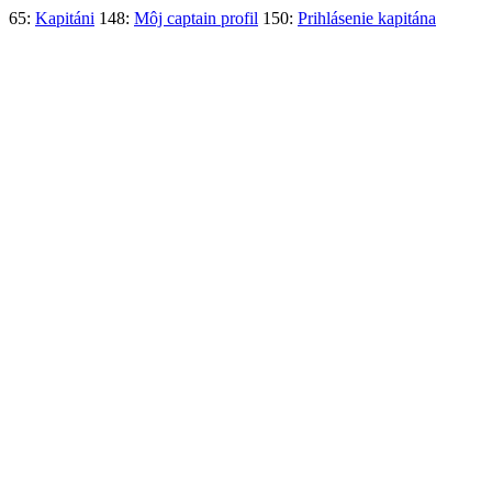
65:
Kapitáni
148:
Môj captain profil
150:
Prihlásenie kapitána