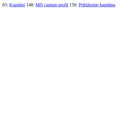
65:
Kapitáni
148:
Môj captain profil
150:
Prihlásenie kapitána