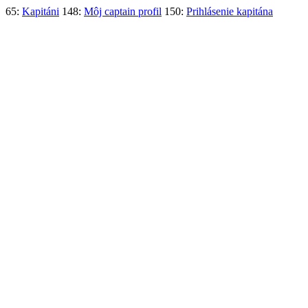
65:
Kapitáni
148:
Môj captain profil
150:
Prihlásenie kapitána