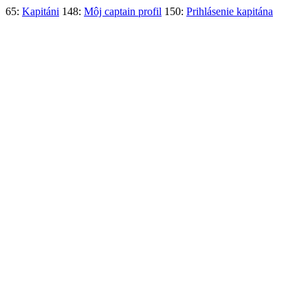
65:
Kapitáni
148:
Môj captain profil
150:
Prihlásenie kapitána