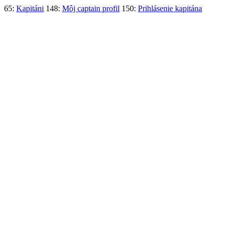
65:
Kapitáni
148:
Môj captain profil
150:
Prihlásenie kapitána