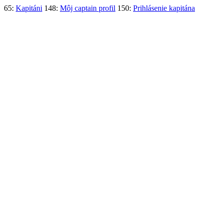
65:
Kapitáni
148:
Môj captain profil
150:
Prihlásenie kapitána