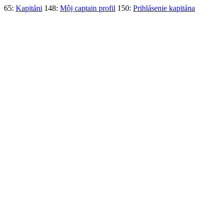
65:
Kapitáni
148:
Môj captain profil
150:
Prihlásenie kapitána