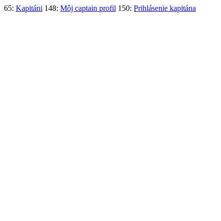
65:
Kapitáni
148:
Môj captain profil
150:
Prihlásenie kapitána