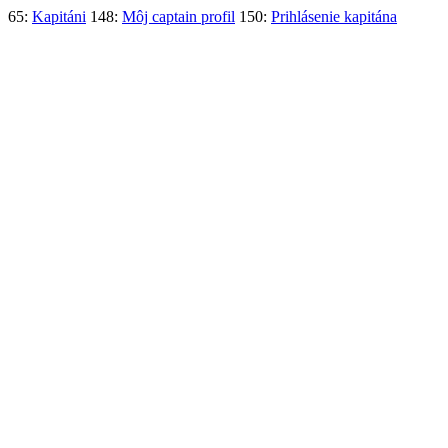
65:
Kapitáni
148:
Môj captain profil
150:
Prihlásenie kapitána