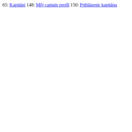
65:
Kapitáni
148:
Môj captain profil
150:
Prihlásenie kapitána