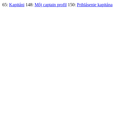
65:
Kapitáni
148:
Môj captain profil
150:
Prihlásenie kapitána