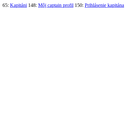
65:
Kapitáni
148:
Môj captain profil
150:
Prihlásenie kapitána