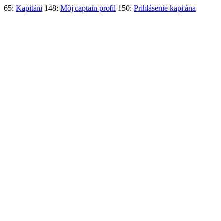
65:
Kapitáni
148:
Môj captain profil
150:
Prihlásenie kapitána