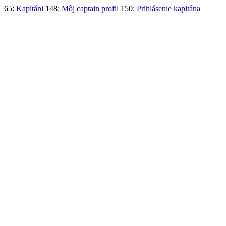
65:
Kapitáni
148:
Môj captain profil
150:
Prihlásenie kapitána