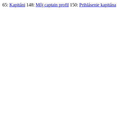
65:
Kapitáni
148:
Môj captain profil
150:
Prihlásenie kapitána