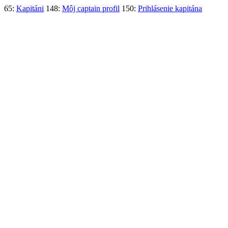
65:
Kapitáni
148:
Môj captain profil
150:
Prihlásenie kapitána