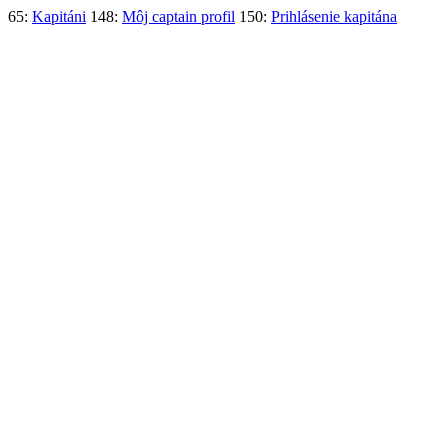
65:
Kapitáni
148:
Môj captain profil
150:
Prihlásenie kapitána