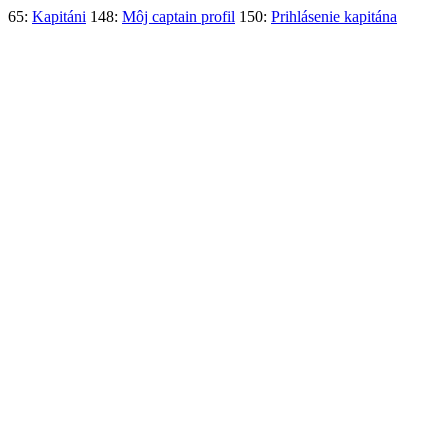
65:
Kapitáni
148:
Môj captain profil
150:
Prihlásenie kapitána