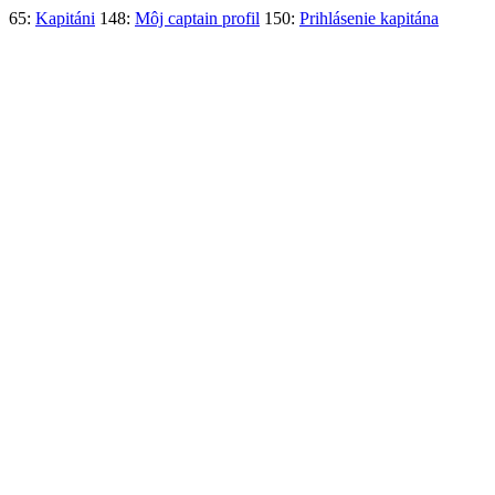
65:
Kapitáni
148:
Môj captain profil
150:
Prihlásenie kapitána